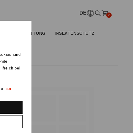
DE
0
R
VERSCHATTUNG
INSEKTENSCHUTZ
ookies sind
ende
lfreich bei
Sie
hier.