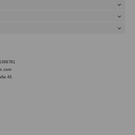
 6366781
un.com
raße 45