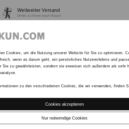
1
Weltweiter Versand
Direkt zu Ihnen nach Hause
KONTÜR
HEBESCHIEBETÜR
PSK-TÜR
GARAGENTO
REN
ARTIKEL
en Cookies, um die Nutzung unserer Website für Sie zu optimieren. C
ilfreich, wenn es darum geht, ein persönliches Nutzererlebnis und pass
r Sie zu gewährleisten, sondern sie erweisen sich außerdem als sehr hi
Farben
Verglasung
banalyse.
ormationen zu den verschiedenen Cookies, die wir verwenden, finden 
Cookies akzeptieren
3-tlg. Element mit 3 Felder
Nur notwendige Cookies
nebeneinander