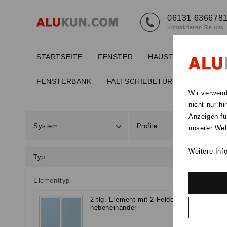
06131 636678
Kontaktieren Sie uns
STARTSEITE
FENSTER
HAUSTÜREN
BAL
FENSTERBANK
FALTSCHIEBETÜR
INNENTÜ
Wir verwend
nicht nur h
Anzeigen fü
System
Profile
unserer We
Weitere Inf
Typ
Elementtyp
2-tlg. Element mit 2 Felder
nebeneinander